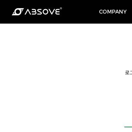
COMPANY
로